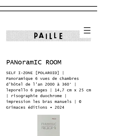
PANoramIC ROOM
SELF I-ZONE [POLAROID] |
Panoramique 6 vues de chambres
d’hôtel de l’an 2000 à 360° |
leporello 6 pages |
14,7 cm x 25 cm
| r
isographie duochrome |
i
mpression les bras manuels | ©
•
Grimaces éditions
2024